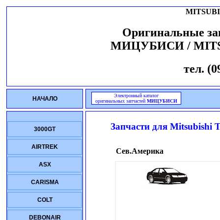
MITSUBI
Оригинальные за
МИЦУБИСИ / MIT
тел. (0
Электронный каталог
НАЧАЛО
оригинальных запчастей
МИЦУБИСИ
Запчасти для
Mitsubishi
3000GT
AIRTREK
Сев.Америка
ASX
CARISMA
COLT
DEBONAIR