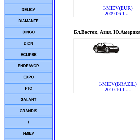
I-MIEV(EUR)
DELICA
2009.06.1 - ..
DIAMANTE
Бл.Восток, Азия, Ю.Америк
DINGO
DION
ECLIPSE
ENDEAVOR
EXPO
I-MIEV(BRAZIL)
FTO
2010.10.1 - ..
GALANT
GRANDIS
I
I-MIEV