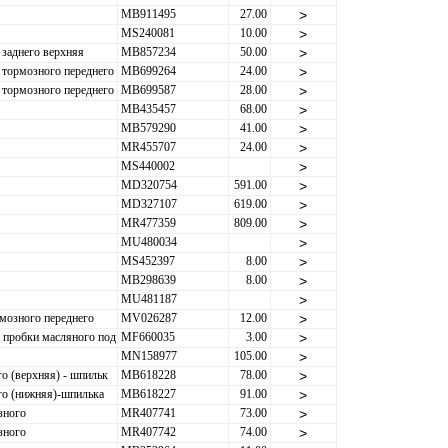
MB911495
27.00
>
MS240081
10.00
>
 заднего верхняя
MB857234
50.00
>
 тормозного переднего
MB699264
24.00
>
 тормозного переднего
MB699587
28.00
>
MB435457
68.00
>
MB579290
41.00
>
MR455707
24.00
>
MS440002
>
MD320754
591.00
>
MD327107
619.00
>
MR477359
809.00
>
MU480034
>
MS452397
8.00
>
MB298639
8.00
>
MU481187
>
мозного переднего
MV026287
12.00
>
 пробки масляного под
MF660035
3.00
>
MN158977
105.00
>
о (верхняя) - шпильк
MB618228
78.00
>
го (нижняя)-шпилька
MB618227
91.00
>
зного
MR407741
73.00
>
зного
MR407742
74.00
>