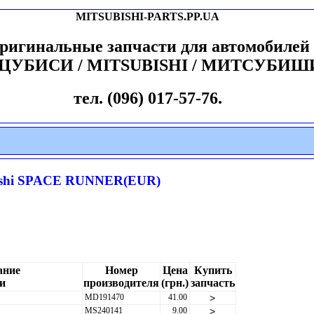
MITSUBISHI-PARTS.PP.UA
ригинальные запчасти для автомобилей
ЦУБИСИ / MITSUBISHI / МИТСУБИШ
тел. (096) 017-57-76.
ishi SPACE RUNNER(EUR)
ание
Номер
Цена
Купить
и
производителя
(грн.)
запчасть
MD191470
41.00
>
MS240141
9.00
>