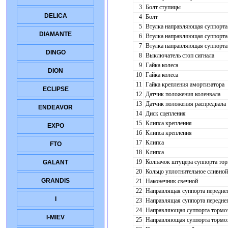
3
Болт ступицы
DELICA
4
Болт
5
Втулка направляющая суппорта
DIAMANTE
6
Втулка направляющая суппорта
7
Втулка направляющая суппорта
DINGO
8
Выключатель стоп сигнала
9
Гайка колеса
DION
10
Гайка колеса
11
Гайка крепления амортизатора
ECLIPSE
12
Датчик положения коленвала
13
Датчик положения распредвала
ENDEAVOR
14
Диск сцепления
15
Клипса крепления
EXPO
16
Клипса крепления
17
Клипса
FTO
18
Клипса
19
Колпачок штуцера суппорта тор
GALANT
20
Кольцо уплотнительное сливной
GRANDIS
21
Наконечник свечной
22
Направлящая суппорта переднег
I
23
Направлящая суппорта передне
24
Направляющая суппорта тормо
I-MIEV
25
Направляющая суппорта тормо