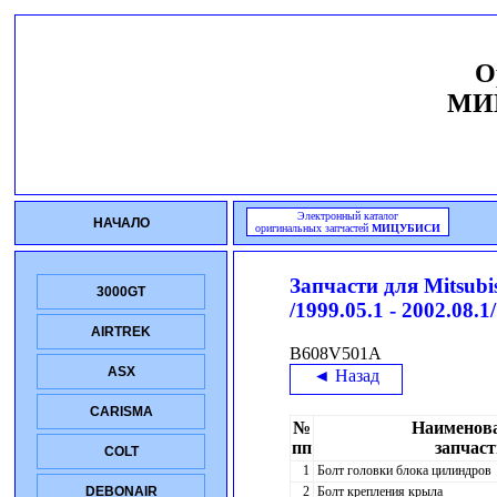
О
МИ
Электронный каталог
НАЧАЛО
оригинальных запчастей
МИЦУБИСИ
Запчасти для
Mitsub
3000GT
/1999.05.1 - 2002.08.1/
AIRTREK
B608V501A
ASX
◄ Назад
CARISMA
№
Наименов
пп
запчаст
COLT
1
Болт головки блока цилиндров
2
Болт крепления крыла
DEBONAIR