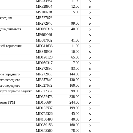
MB253964
11.00
>
MR328954
12.00
>
MS100238
5.00
>
ередних
MR527676
>
MR272946
99.00
>
она двигателя
MD050316
40.00
>
MF660066
>
MB687002
41.00
>
ной горловины
MD311638
11.00
>
MB848903
16.00
>
MD198128
65.00
>
MD050317
7.00
>
MR272836
83.00
>
ра переднего
MR272833
144.00
>
ого переднего
MB857840
130.00
>
ого переднего
MR527672
160.00
>
орта тормоза заднего
MB857337
99.00
>
MD352473
338.00
>
ремня ГРМ
MD156604
244.00
>
MD182537
199.00
>
MD755526
45.00
>
MN130498
40.00
>
MD359158
160.00
>
MD343565
78.00
>