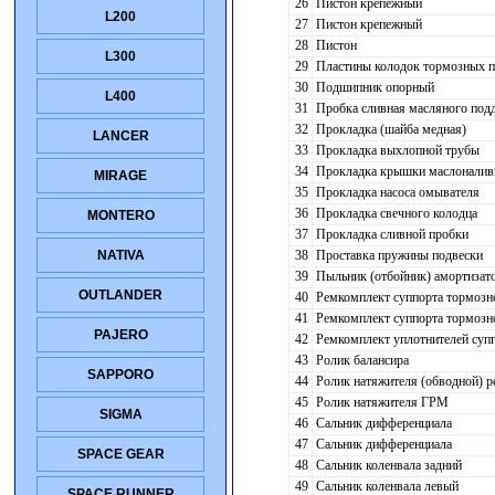
26
Пистон крепежный
L200
27
Пистон крепежный
28
Пистон
L300
29
Пластины колодок тормозных п
30
Подшипник опорный
L400
31
Пробка сливная масляного подд
32
Прокладка (шайба медная)
LANCER
33
Прокладка выхлопной трубы
34
Прокладка крышки маслоналив
MIRAGE
35
Прокладка насоса омывателя
36
Прокладка свечного колодца
MONTERO
37
Прокладка сливной пробки
38
Проставка пружины подвески
NATIVA
39
Пыльник (отбойник) амортизато
OUTLANDER
40
Ремкомплект суппорта тормозн
41
Ремкомплект суппорта тормозн
PAJERO
42
Ремкомплект уплотнителей супп
43
Ролик балансира
SAPPORO
44
Ролик натяжителя (обводной) 
45
Ролик натяжителя ГРМ
SIGMA
46
Сальник дифференциала
47
Сальник дифференциала
SPACE GEAR
48
Сальник коленвала задний
49
Сальник коленвала левый
SPACE RUNNER