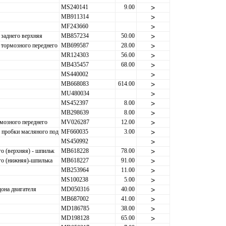
MS240141
9.00
>
MB911314
>
MF243660
>
 заднего верхняя
MB857234
50.00
>
 тормозного переднего
MB699587
28.00
>
MR124303
56.00
>
MB435457
68.00
>
MS440002
>
MB668083
614.00
>
MU480034
>
MS452397
8.00
>
MB298639
8.00
>
мозного переднего
MV026287
12.00
>
 пробки масляного под
MF660035
3.00
>
MS450992
>
о (верхняя) - шпильк
MB618228
78.00
>
го (нижняя)-шпилька
MB618227
91.00
>
MB253964
11.00
>
MS100238
5.00
>
она двигателя
MD050316
40.00
>
MB687002
41.00
>
MD186785
38.00
>
MD198128
65.00
>