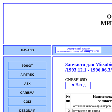
О
МИ
Электронный каталог
НАЧАЛО
оригинальных запчастей
МИЦУБИСИ
Запчасти для
Mitsub
3000GT
/1993.12.1 - 1996.06.3/
AIRTREK
CNB8F105D
ASX
◄ Назад
CARISMA
№
Наименов
пп
запчаст
COLT
1
Болт головки блока цилиндров
2
Болт крепления крыла
DEBONAIR