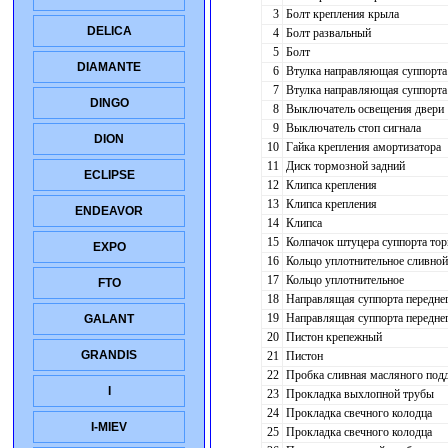
3
Болт крепления крыла
DELICA
4
Болт развальный
5
Болт
DIAMANTE
6
Втулка направляющая суппорта
7
Втулка направляющая суппорта
DINGO
8
Выключатель освещения двери
9
Выключатель стоп сигнала
DION
10
Гайка крепления амортизатора
11
Диск тормозной задний
ECLIPSE
12
Клипса крепления
13
Клипса крепления
ENDEAVOR
14
Клипса
15
Колпачок штуцера суппорта тор
EXPO
16
Кольцо уплотнительное сливной
17
Кольцо уплотнительное
FTO
18
Направлящая суппорта переднег
19
Направлящая суппорта передне
GALANT
20
Пистон крепежный
GRANDIS
21
Пистон
22
Пробка сливная масляного подд
I
23
Прокладка выхлопной трубы
24
Прокладка свечного колодца
I-MIEV
25
Прокладка свечного колодца