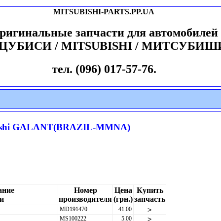
MITSUBISHI-PARTS.PP.UA
ригинальные запчасти для автомобилей
ЦУБИСИ / MITSUBISHI / МИТСУБИШ
тел. (096) 017-57-76.
ishi GALANT(BRAZIL-MMNA)
ание
Номер
Цена
Купить
и
производителя
(грн.)
запчасть
MD191470
41.00
>
MS100222
5.00
>