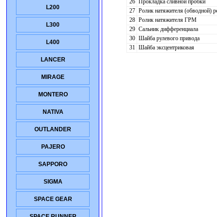
26
Прокладка сливной пробки
L200
27
Ролик натяжителя (обводной) 
28
Ролик натяжителя ГРМ
L300
29
Сальник дифференциала
30
Шайба рулевого привода
L400
31
Шайба эксцентриковая
LANCER
MIRAGE
MONTERO
NATIVA
OUTLANDER
PAJERO
SAPPORO
SIGMA
SPACE GEAR
SPACE RUNNER