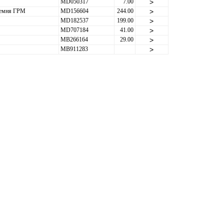
MD050317
7.00
>
ремня ГРМ
MD156604
244.00
>
MD182537
199.00
>
MD707184
41.00
>
MB266164
29.00
>
MB911283
>