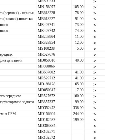
MR500233
>
MN158977
105.00
>
о (верхняя) - шпильк
MB618228
78.00
>
го (нижняя)-шпилька
MB618227
91.00
>
зного
MR407741
73.00
>
зного
MR407742
74.00
>
MB253964
11.00
>
MR328954
12.00
>
MS100238
5.00
>
ередних
MR527676
>
она двигателя
MD050316
40.00
>
MF660066
>
MB687002
41.00
>
MR529712
41.00
>
MD198128
65.00
>
MD050317
7.00
>
ого переднего
MR527672
160.00
>
орта тормоза заднего
MB857337
99.00
>
MD352473
338.00
>
ремня ГРМ
MD156604
244.00
>
MD182537
199.00
>
MD303884
>
MR162571
>
MR162572
>