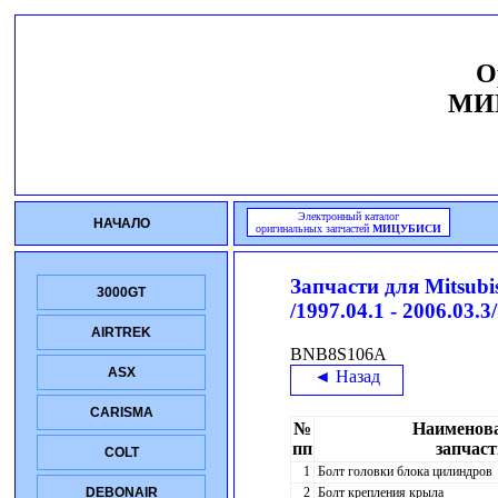
О
МИ
Электронный каталог
НАЧАЛО
оригинальных запчастей
МИЦУБИСИ
Запчасти для
Mitsub
3000GT
/1997.04.1 - 2006.03.3/
AIRTREK
BNB8S106A
ASX
◄ Назад
CARISMA
№
Наименов
пп
запчаст
COLT
1
Болт головки блока цилиндров
2
Болт крепления крыла
DEBONAIR