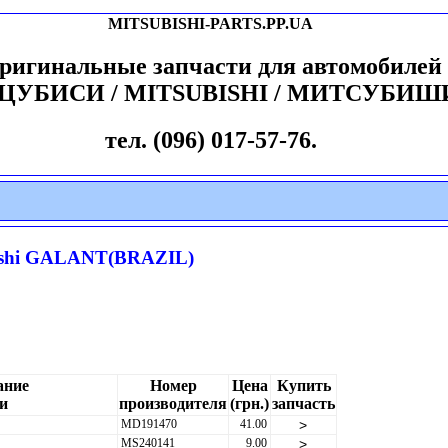
MITSUBISHI-PARTS.PP.UA
ригинальные запчасти для автомобилей
ЦУБИСИ / MITSUBISHI / МИТСУБИШ
тел. (096) 017-57-76.
ishi GALANT(BRAZIL)
ание
Номер
Цена
Купить
и
производителя
(грн.)
запчасть
MD191470
41.00
>
MS240141
9.00
>