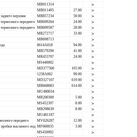
MB911314
>
MB911495
27.00
>
 заднего верхняя
MB857234
50.00
>
 тормозного переднего
MB699264
24.00
>
 тормозного переднего
MB699587
28.00
>
MR272717
33.00
>
MB698713
>
ода
8614A018
94.00
>
MB579290
41.00
>
MR455707
24.00
>
MS440002
>
MD377560
105.00
>
1258A002
99.00
>
MD327107
619.00
>
MB668083
614.00
>
MU480034
>
MR200300
5.00
>
MS452397
8.00
>
MB298639
8.00
>
MU481187
>
мозного переднего
MV026287
12.00
>
 пробки масляного под
MF660035
3.00
>
MS450992
>