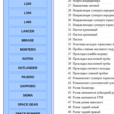
26
Муфта кондиционера
L200
27
Наконечник свечной
28
Направлящая суппорта переднег
L300
29
Направлящая суппорта передне
30
Направляющая суппорта тормо
L400
31
Направляющая суппорта тормо
32
Пистон крепежный
LANCER
33
Пистон крепежный
34
Пистон
MIRAGE
35
Пластины колодок тормозных п
36
Пробка сливная масляного подд
MONTERO
37
Прокладка (шайба медная)
38
Прокладка выхлопной трубы
NATIVA
39
Прокладка выхлопной трубы
OUTLANDER
40
Прокладка свечного колодца
41
Прокладка сливной пробки
PAJERO
42
Ремкомплект суппорта тормозн
43
Ремкомплект уплотнителей супп
SAPPORO
44
Ролик балансира
45
Ролик натяжителя (обводной) 
SIGMA
46
Ролик натяжителя ГРМ
47
Ролик ремня навесного
SPACE GEAR
48
Рычаг задний левый
49
Рычаг задний правый
SPACE RUNNER