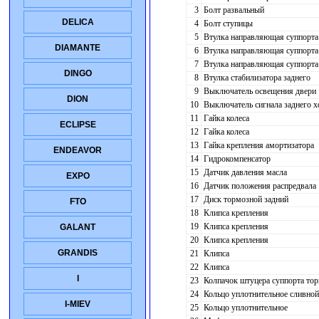
3
Болт развальный
DELICA
4
Болт ступицы
5
Втулка направляющая суппорта
DIAMANTE
6
Втулка направляющая суппорта
7
Втулка направляющая суппорта
DINGO
8
Втулка стабилизатора заднего
9
Выключатель освещения двери
DION
10
Выключатель сигнала заднего х
11
Гайка колеса
ECLIPSE
12
Гайка колеса
13
Гайка крепления амортизатора
ENDEAVOR
14
Гидрокомпенсатор
15
Датчик давления масла
EXPO
16
Датчик положения распредвала
17
Диск тормозной задний
FTO
18
Клипса крепления
19
Клипса крепления
GALANT
20
Клипса крепления
GRANDIS
21
Клипса
22
Клипса
I
23
Колпачок штуцера суппорта тор
24
Кольцо уплотнительное сливной
I-MIEV
25
Кольцо уплотнительное