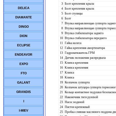
3
Болт крепления крыла
DELICA
4
Болт крепления крыла
5
Болт ступицы
DIAMANTE
6
Болт
7
Втулка направляющая суппорта заднег
DINGO
8
Втулка направляющая суппорта тормоз
9
Втулка стабилизатора заднего
DION
10
Втулка стабилизатора переднего
11
Гайка колеса
ECLIPSE
12
Гайка крепления амортизатора
13
Гидронатяжитель ГРМ
ENDEAVOR
14
Датчик положения распредвала
15
Клипса крепления
EXPO
16
Клипса крепления
17
Клипса
FTO
18
Клипса
19
Колпачок суппорта
GALANT
20
Колпачок штуцера суппорта тормозног
GRANDIS
21
Кольцо контактное подушки безопасно
22
Наконечник тяги рулевой
I
23
Насос водяной
24
Пистон крепежный
I-MIEV
25
Пробка сливная масляного поддона дв