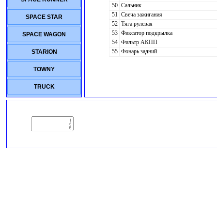
50
Сальник
51
Свеча зажигания
SPACE STAR
52
Тяга рулевая
53
Фиксатор подкрылка
SPACE WAGON
54
Фильтр АКПП
55
Фонарь задний
STARION
TOWNY
TRUCK