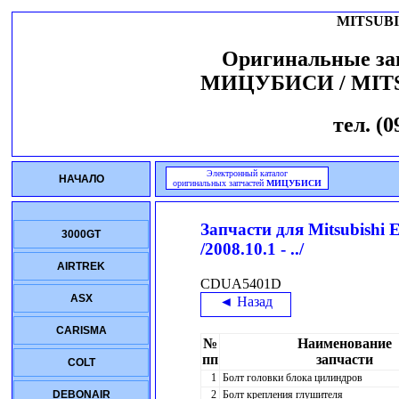
MITSUBI
Оригинальные за
МИЦУБИСИ / MIT
тел. (0
Электронный каталог
НАЧАЛО
оригинальных запчастей
МИЦУБИСИ
Запчасти для
Mitsubish
3000GT
/2008.10.1 - ../
AIRTREK
CDUA5401D
ASX
◄ Назад
CARISMA
№
Наименование
пп
запчасти
COLT
1
Болт головки блока цилиндров
2
Болт крепления глушителя
DEBONAIR