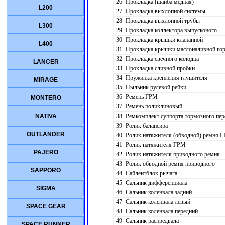
26
Прокладка (шайба медная)
L200
27
Прокладка выхлопной системы
28
Прокладка выхлопной трубы
L300
29
Прокладка коллектора выпусконого
30
Прокладка крышки клапанной
L400
31
Прокладка крышки маслоналивной го
32
Прокладка свечного колодца
LANCER
33
Прокладка сливной пробки
34
Пружинка крепления глушителя
MIRAGE
35
Пыльник рулевой рейки
36
Ремень ГРМ
MONTERO
37
Ремень поликлиновый
38
Ремкомплект суппорта тормозного пер
NATIVA
39
Ролик балансира
OUTLANDER
40
Ролик натяжителя (обводной) ремня 
41
Ролик натяжителя ГРМ
PAJERO
42
Ролик натяжителя приводного ремня
43
Ролик обводной ремня приводного
SAPPORO
44
Сайлентблок рычага
45
Сальник дифференциала
SIGMA
46
Сальник коленвала задний
47
Сальник коленвала левый
SPACE GEAR
48
Сальник коленвала передний
49
Сальник распредвала
SPACE RUNNER